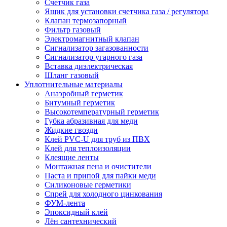
Счетчик газа
Ящик для установки счетчика газа / регулятора
Клапан термозапорный
Фильтр газовый
Электромагнитный клапан
Сигнализатор загазованности
Сигнализатор угарного газа
Вставка диэлектрическая
Шланг газовый
Уплотнительные материалы
Анаэробный герметик
Битумный герметик
Высокотемпературный герметик
Губка абразивная для меди
Жидкие гвозди
Клей PVC-U для труб из ПВХ
Клей для теплоизоляции
Клеящие ленты
Монтажная пена и очистители
Паста и припой для пайки меди
Силиконовые герметики
Спрей для холодного цинкования
ФУМ-лента
Эпоксидный клей
Лён сантехнический