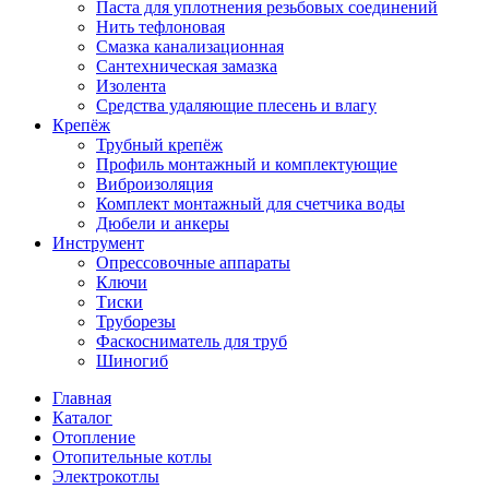
Паста для уплотнения резьбовых соединений
Нить тефлоновая
Смазка канализационная
Сантехническая замазка
Изолента
Средства удаляющие плесень и влагу
Крепёж
Трубный крепёж
Профиль монтажный и комплектующие
Виброизоляция
Комплект монтажный для счетчика воды
Дюбели и анкеры
Инструмент
Опрессовочные аппараты
Ключи
Тиски
Труборезы
Фаскосниматель для труб
Шиногиб
Главная
Каталог
Отопление
Отопительные котлы
Электрокотлы