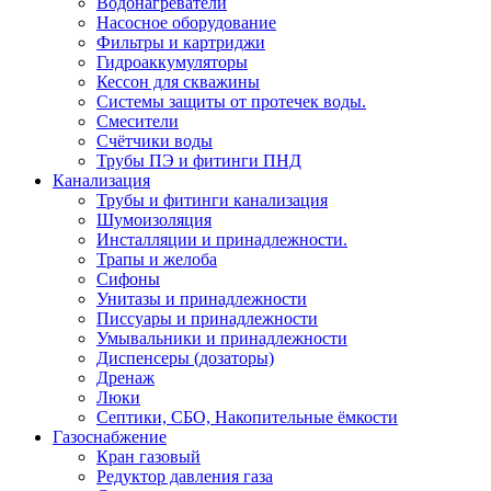
Водонагреватели
Насосное оборудование
Фильтры и картриджи
Гидроаккумуляторы
Кессон для скважины
Системы защиты от протечек воды.
Смесители
Счётчики воды
Трубы ПЭ и фитинги ПНД
Канализация
Трубы и фитинги канализация
Шумоизоляция
Инсталляции и принадлежности.
Трапы и желоба
Сифоны
Унитазы и принадлежности
Писсуары и принадлежности
Умывальники и принадлежности
Диспенсеры (дозаторы)
Дренаж
Люки
Септики, СБО, Накопительные ёмкости
Газоснабжение
Кран газовый
Редуктор давления газа